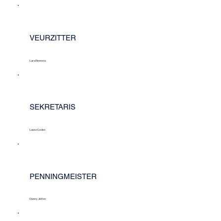
VEURZITTER
Lars Beerens
SEKRETARIS
Laura Coolen
PENNINGMEISTER
Danny Jetten