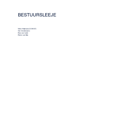
BESTUURSLEEJE
Marc Heijmans (VORST)
Ger Smolenaers
Bas van Aarle
Pieter van Gijn
Contact
Secretariaat V.V. De Spoeëkejaegers:
Laura Coolen
info@spoeekejaegers.nl Genovevastraat 10, 6005 PC Swartbroek