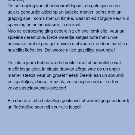
De oetrooping van ut boôrebroêdspaar, de getuigen en de
aojers gebeurdje altied op un ludieke manier; soms met un
grappig spel, soms met un filmke, waat altied zörgdje veur vul
spanning en enthousiasme in de zaal.
Nao de oetrooping ging eederein zich snel omkleije, veur un
sjoeëne ceremonie. Deze waerdje aafgesloote met unne
polonaise met ut pas getrouwdje stel veurop, en toen barstje ut
huweliksfieëst los. Det woore altied gezellige aovundje!
De letste jaore hebbe we de broêloft met ut boôretintje wat
mieër losgelaote. In plaats daovan zörge wae op un anger
manier steeds veur un groeët fieëst! Deenk aan un aovundj
vol spelletjes, danse, muziek, vul snoep en cola... kortom:
volop vastelaovundjs-plezeer!
Ein deenk is altied utzelfdje gebleeve: ut waerdj gegarandeerdj
un fieëstelike aovundj veur alle jeugd!