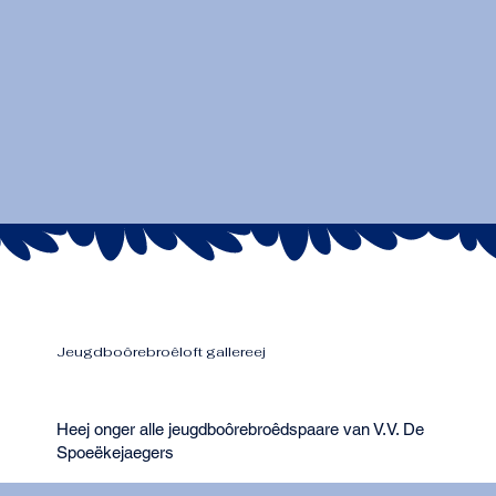
Jeugdboôrebroêloft gallereej
Heej onger alle jeugdboôrebroêdspaare van V.V. De
Spoeëkejaegers