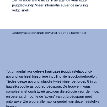
Zet 13 fibberwarie alvas in de agenda veur ozze
jeugdaovundj! Mieër informatie euver de invulling
volgtj snel!
Jeugdvastelaovundj-aovundj door de jaore haer
Tot un aantal jaor geleeje haaj ozze jeugdvastelaovundj-
aovundj un hieël biezunjere invulling: de jeugdboôrebroêloft!
Tiedes deeze aovundj stapdje twieë kinjer oet groep 8 in ut
huweliksbootje as boôrebroêdspaar. De trouwerij waas
compleet met ouch twieë getuigen die zörgdje veur de ringe,
en oeteraard mochte de 'aojers' van ut broêdspaar neet
ontbraeke. Zie woore allemaol ongerdeil van deze fieëstelike
trouwerij!