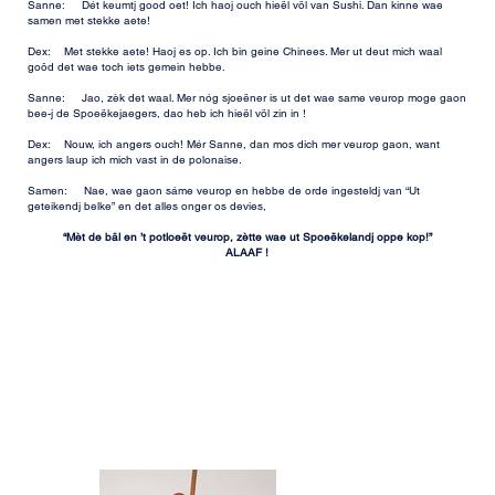
Sanne: Dét keumtj good oet! Ich haoj ouch hieël völ van Sushi. Dan kinne wae
samen met stekke aete!
Dex: Met stekke aete! Haoj es op. Ich bin geine Chinees. Mer ut deut mich waal
goôd det wae toch iets gemein hebbe.
Sanne: Jao, zèk det waal. Mer nóg sjoeëner is ut det wae same veurop moge gaon
bee-j de Spoeëkejaegers, dao heb ich hieël völ zin in !
Dex: Nouw, ich angers ouch! Mér Sanne, dan mos dich mer veurop gaon, want
angers laup ich mich vast in de polonaise.
Samen: Nae, wae gaon sáme veurop en hebbe de orde ingesteldj van “Ut
geteikendj belke” en det alles onger os devies,
“Mèt de bâl en ’t potloeët veurop, zètte wae ut Spoeëkelandj oppe kop!”
ALAAF !