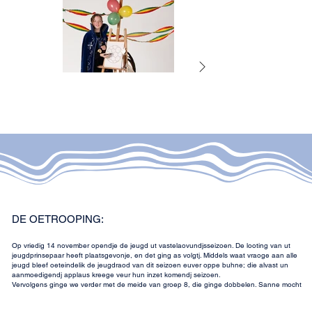
DE OETROOPING:
Op vriedig 14 november opendje de jeugd ut vastelaovundjsseizoen. De looting van ut
jeugdprinsepaar heeft plaatsgevonje, en det ging as volgtj. Middels waat vraoge aan alle
jeugd bleef oeteindelik de jeugdraod van dit seizoen euver oppe buhne; die alvast un
aanmoedigendj applaus kreege veur hun inzet komendj seizoen.
Vervolgens ginge we verder met de meide van groep 8, die ginge dobbelen. Sanne mocht
as ieërste un spoeëk/ballon oetkeeze, daonao Catoo. Toen beide dames geliektiedig ut
breefke open maakdje, kwaom Sanne nao veure as de nowe jeugdprinses!