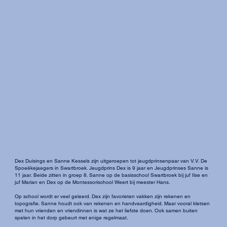
Dex Duisings en Sanne Kessels zijn uitgeroepen tot jeugdprinsenpaar van V.V. De
Spoeëkejaegers in Swartbroek. Jeugdprins Dex is 9 jaar en Jeugdprinses Sanne is
11 jaar. Beide zitten in groep 8. Sanne op de basisschool Swartbroek bij juf Ilse en
juf Marian en Dex op de Montessorischool Weert bij meester Hans.
Op school wordt er veel geleerd. Dex zijn favorieten vakken zijn rekenen en
topografie. Sanne houdt ook van rekenen en handvaardigheid. Maar vooral kletsen
met hun vrienden en vriendinnen is wat ze het liefste doen. Ook samen buiten
spelen in het dorp gebeurt met enige regelmaat.