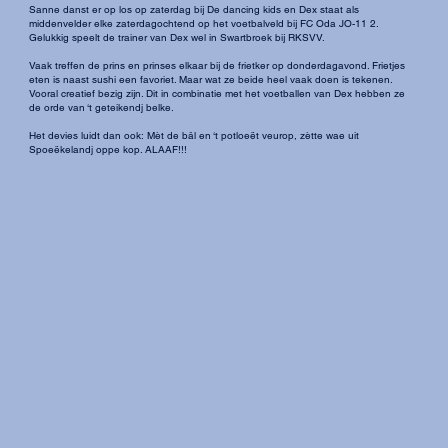
Sanne danst er op los op zaterdag bij De dancing kids en Dex staat als
middenvelder elke zaterdagochtend op het voetbalveld bij FC Oda JO-11 2.
Gelukkig speelt de trainer van Dex wel in Swartbroek bij RKSVV.
Vaak treffen de prins en prinses elkaar bij de frietker op donderdagavond. Frietjes
eten is naast sushi een favoriet. Maar wat ze beide heel vaak doen is tekenen.
Vooral creatief bezig zijn. Dit in combinatie met het voetballen van Dex hebben ze
de orde van ‘t geteikendj belke.
Het devies luidt dan ook: Mèt de bâl en ‘t potloeët veurop, zètte wae uit
Spoeëkelandj oppe kop. ALAAF!!!