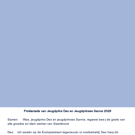
Proklamatie van Jeugdprins Dex en Jeugdprinses Sanne 2026
Samen: Wae, jeugdprins Dex en jeugdprinses Sanne, regeere bee-j de gratie van
alle groeëte en klein wichter van Swartbrook
Dex: Ich woeën op de Eutropiastraot tegeneuver ut voetbalveldj. Dao haoj ich