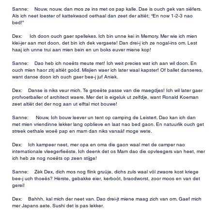
Sanne: Nouw, nouw, dan mos ze ins met os pap kalle. Dae is ouch gek van siêfers.
Als ich neet loester of kattekwaod oethaal dan zeet der altiêt; “En now 1-2-3 nao
bed!”
Dex: Ich doon ouch gaer spellekes. Ich bin unne kei in Memory. Mer wie ich mien
klei-jer aan mot doon, det bin ich dek vergaete! Dan drei-j ich ze nogal-ins om. Lest
haaj ich unne trui aan mien bein en un boks euver miene kop!
Sanne: Dao heb ich noeëts meute met! Ich weit precies wat ich aan wil doon. En
ouch mien haor zitj altiêt goôd. Misjien waer ich later waal kapster! Of ballet danseres,
want danse doon ich ouch gaer bee-j juf Aniek.
Dex: Danse is niks veur mich. Te groeëte passe van die maegdjes! Ich wil later gaer
profvoetballer of architect waere. Mer det is eigeluk ut zelfdje, want Ronald Koeman
zeet altiêt det der nog aan ut elftal mot bouwe!
Sanne: Nouw, Ich bouw leever un tent op camping de Leistert. Dao kan ich dan
met mien vriendinne lekker lang opblieve en laat nao bed gaon. En natuurlik ouch get
streek oethale woeë pap en mam dan niks vanaâf moge wete.
Dex: Ich kampeer neet, mer opa en oma die gaon waal met de camper nao
internationale vleegerfieëste. Ich deenk det os Mam dao die opvleegers van heet, mer
ich heb ze nog noeëts op zeen stijge!
Sanne: Zèk Dex, dich mos nog flink gruûje, dichs zuls waal völ zwaore kost kriege
bee-j uch thoeës? Hèrste, gebakke eier, kerboôt, braodworst, zoor moos en van det
gerei!
Dex: Bahhh, kal mich der neet van. Dao drei-jt miene maag zich van om. Gaef mich
mer Japans aete. Sushi det is pas lekker.