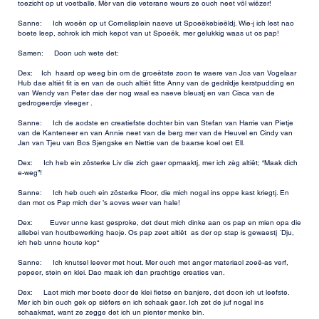
toezicht op ut voetballe. Mèr van die veterane weurs ze ouch neet völ wiêzer!
Sanne: Ich woeën op ut Cornelisplein naeve ut Spoeëkebieëldj. Wie-j ich lest nao
boete leep, schrok ich mich kepot van ut Spoeëk, mer gelukkig waas ut os pap!
Samen: Doon uch wete det:
Dex: Ich haard op weeg bin om de groeëtste zoon te waere van Jos van Vogelaar
Hub dae altiêt fit is en van de ouch altiêt fitte Anny van de gedrildje kerstpudding en
van Wendy van Peter dae der nog waal es naeve bleustj en van Cisca van de
gedrogeerdje vleeger .
Sanne: Ich de aodste en creatiefste dochter bin van Stefan van Harrie van Pietje
van de Kanteneer en van Annie neet van de berg mer van de Heuvel en Cindy van
Jan van Tjeu van Bos Sjengske en Nettie van de baarse koel oet Ell.
Dex: Ich heb ein zösterke Liv die zich gaer opmaaktj, mer ich zèg altiêt; “Maak dich
e-weg”!
Sanne: Ich heb ouch ein zösterke Floor, die mich nogal ins oppe kast kriegtj. En
dan mot os Pap mich der ’s aoves weer van hale!
Dex: Euver unne kast gesproke, det deut mich dinke aan os pap en mien opa die
allebei van houtbewerking haoje. Os pap zeet altiêt as der op stap is gewaestj ´Dju,
ich heb unne houte kop“
Sanne: Ich knutsel leever met hout. Mer ouch met anger materiaol zoeë-as verf,
pepeer, stein en klei. Dao maak ich dan prachtige creaties van.
Dex: Laot mich mer boete door de klei fietse en banjere, det doon ich ut leefste.
Mer ich bin ouch gek op siêfers en ich schaak gaer. Ich zet de juf nogal ins
schaakmat, want ze zegge det ich un pienter menke bin.