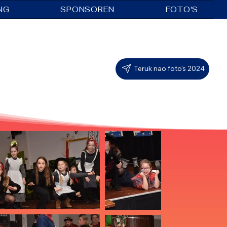
NG
SPONSOREN
FOTO'S
Teruk nao foto's 2024