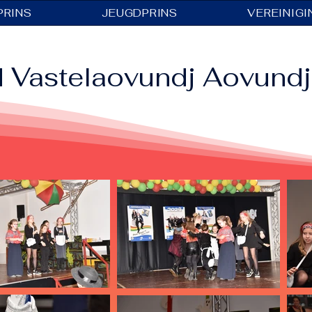
PRINS
JEUGDPRINS
VEREINIGI
 Vastelaovundj Aovundj