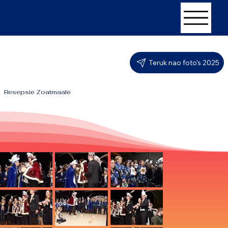
Teruk nao foto's 2025
Resepsie Zoatmaale